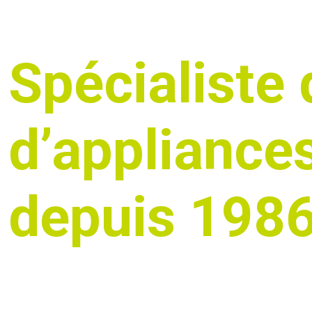
Spécialiste 
d’appliances
depuis 198
Nous vous accompagnons dans le développement
jusqu'à la fabrication du produit fini et des serv